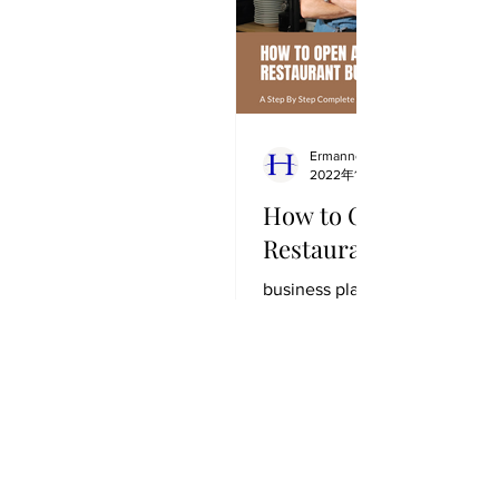
Ermanno Lelli
2022年1月26日
How to Open a Succes
Restaurant Business?
business plan article, downloa
restaurant business plan