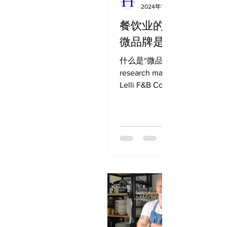
2024年1月8日
餐饮业的最新趋势：
微品牌是什么？
什么是“微品牌”为什么如此成
research made in 2024, by E
Lelli F&B Consulting 在消
化、技术进步以及对可持续性
的推动下，食品和饮料行业正
展。 随着我们迈入 2024...